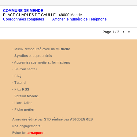
COMMUNE DE MENDE
PLACE CHARLES DE GAULLE - 48000 Mende
Coordonnées complètes
Afficher le numéro de Téléphone
Page 1 / 3
- Mieux remboursé avec un
Mutuelle
-
Syndics
et copropriétés
- Apprentissage, métiers,
formations
- Se
Connecter
- FAQ
- Tutoriel
- Flux
RSS
- Version
Mobile.
- Liens Utiles
- Fiche
métier
Annuaire édité par
STD
réalisé par A360DEGRES
Nos engagements -
Eviter les
arnaques
-