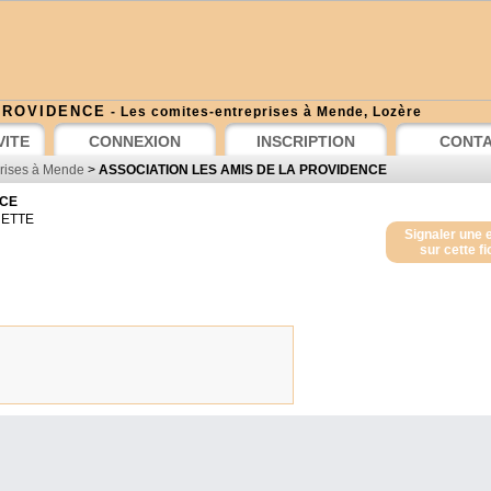
PROVIDENCE
- Les comites-entreprises à Mende, Lozère
VITE
CONNEXION
INSCRIPTION
CONT
rises à Mende
>
ASSOCIATION LES AMIS DE LA PROVIDENCE
NCE
NETTE
Signaler une 
sur cette f