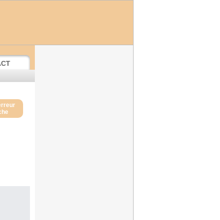
ACT
erreur
iche