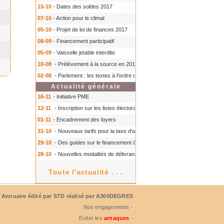
0
15-10
- Dates des soldes 2017
0
07-10
- Action pour le climat
0
05-10
- Projet de loi de finances 2017
0
0
08-09
- Financement participatif
05-09
- Vaisselle jetable interdite
10-08
- Prélèvement à la source en 2018
- Prélèvement à la source en 2018
02-08
- Parlement : les textes à l'ordre du jour à l'automne 2016
- Parlement :
Actualité générale
16-11
- Initiative PME
12-11
- Inscription sur les listes électorales : comment faire ?
- Inscription s
01-11
- Encadrement des loyers
31-10
- Nouveaux tarifs pour la taxe d'aéroport
- Nouveaux tarifs pour la tax
29-10
- Des guides sur le financement à court terme des TPE
- Des guides 
28-10
- Nouvelles modalités de délivrance du Certiphyto
- Nouvelles modalit
Toute l'actualité . . .
Annuaire édité par
STD
réalisé par A360DEGRES
Nos engagements -
Eviter les
arnaques
-