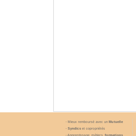
- Mieux remboursé avec un
Mutuelle
-
Syndics
et copropriétés
- Apprentissage, métiers,
formations