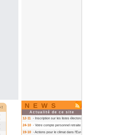
NEWS
 :
Actualité de ce site
0
12-11
- Inscription sur les listes électorales : comment faire ?
- Inscription s
0
0
24-10
- Votre compte personnel retraite sur info-retraite.fr
- Votre compte pers
0
19-10
- Actions pour le climat dans l'Europe
- Actions pour le climat dans l'E
0