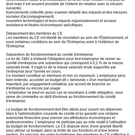
droit mais il est souvent possible de l'obtenir en relation avec la mission
suivante).
licenciements collectifs (avec examen détaillé des impacts et des mesures
sociales d'accompagnement)
nouvelles technologies et leurs impacts organisationnels et sociaux
assistance et études économiques spécifiques.
Déplacement des membres du CE
Les membres du CE ont liberté de circulation au sein de l'Établissement, et
sous certaines conditions au sein de l'Entreprise,voire à l'extérieur de
l'Entreprise.
Subvention de fonctionnement du comité d'entreprise
La loi de 1982 a instauré l'obligation pour tout employeur de verser au
comité d'entreprise une subvention qui correspond à 0,2 % de la masse
salariale brute. Il s'agit ici de la masse salariale brute supportée par
l'entreprise pour l'année en cours.
Ce montant constitue un minimum et non un maximum. L'employeur peut,
bien entendu, accorder un budget dit « bénévole » d'un montant plus
important, par engagement unilatéral, par accord de branche ou
d'entreprise ou encore par usage.
L'employeur ne peut en aucun cas se soustraire à cette obligation, sous
peine de commettre un délit d'entrave au fonctionnement du comité
d'entreprise.
Le budget de fonctionnement doit être utilisé pour couvrir les dépenses
liées à l'administration courante du comité et lui garantir une certaine
autonomie financière pour exercer ses attributions économiques et
professionnelles. L'employeur ne participe pas au vote relatif à l'utilisation
du budget de fonctionnement. Le CE dispose donc d'une grande liberté
pour utiliser ce budget, dans la limite de ses fonctions et d'une bonne
gestion. En principe, les votes budgétaires des membres du CE s'effectue à