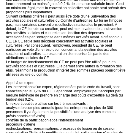
fonctionnement au moins égale à 0,2 % de la masse salariale brute. C'est
un minimum légal, mais la convention collective nationale peut prévoir des
proportions plus importantes.
Suivant certains critères il peut aussi être doté d'une Subvention des
activités sociales et culturelles du Comité d'Entreprise. La loi ne l'impose
pas, mais certaines conventions collectives nationales le prévoient. À
défaut, le CE, lors de sa création, peut estimer la valeur de la subvention
des activités sociales et culturelles en fonction des dépenses
occasionnées par l'entreprise dans mêmes activités avant la création du
CE. Le CE est le seul décideur concernant les activités sociales et
culturelles. Par conséquent, l'employeur, président du CE, ne peut
participer au vote d'une résolution concernant la gestion des activités
sociales et culturelles. La restauration d'entreprise fait partie des
attributions sociales du CE.
Le budget de fonctionnement du CE ne peut pas être utilisé pour les
activités sociales et culturelles. Elle permet entre autres la formation des
élus. Néanmoins la production d'intérêt des sommes placées pourront être
utilisées au gré du comité.
Appel à un expert
Les interventions d'un expert, réglementées par le code du travail, sont
financées par le 0,2% du CE. Cependant l'employeur peut accepter par
mesure bénévole de prendre en charge des coûts d'expertise au delà du
budget des 0,2%.
Un expert peut être utilisé sur les thèmes suivants :
analyse des comptes annuels (pour les entreprises de plus de 300
personnes il y a également la possibilité d'une analyse des comptes
prévisionnels et révisés).
contrôle de la participation et de l'intéressement
procédure d'alerte
restructurations, réorganisations, processus de fusion ou de cession,
concentration (Suite à la modification de la loi, cette mission n'est plus de