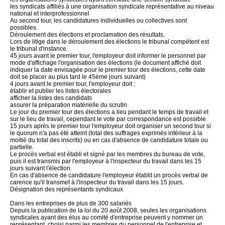
les syndicats affiliés à une organisation syndicale représentative au niveau
national et interprofessionnel
Au second tour, les candidatures individuelles ou collectives sont
possibles.
Déroulement des élections et proclamation des résultats.
Lors de litige dans le déroulement des élections le tribunal compétent est
le tribunal d'instance.
45 jours avant le premier tour, l'employeur doit informer le personnel par
mode d'affichage l'organisation des élections (le document affiché doit
indiquer la date envisagée pour le premier tour des élections, cette date
doit se placer au plus tard le 45ème jours suivant)
4 jours avant le premier tour, l'employeur doit :
établir et publier les listes électorales
afficher la listes des candidats
assurer la préparation matérielle du scrutin
Le jour du premier tour des élections a lieu pendant le temps de travail et
sur le lieu de travail, cependant le vote par correspondance est possible.
15 jours après le premier tour l'employeur doit organiser un second tour si
le quorum n'a pas été atteint (total des suffrages exprimés inférieur à la
moitié du total des inscrits) ou en cas d'absence de candidature totale ou
partielle.
Le procès verbal est établi et signé par les membres du bureau de vote,
puis il est transmis par l'employeur à l'inspecteur du travail dans les 15
jours suivant l'élection.
En cas d'absence de candidature l'employeur établit un procès verbal de
carence qu'il transmet à l'inspecteur du travail dans les 15 jours.
Désignation des représentants syndicaux
Dans les entreprises de plus de 300 salariés
Depuis la publication de la loi du 20 août 2008, seules les organisations
syndicales ayant des élus au comité d'entreprise peuvent y nommer un
représentant, choisi parmi les membres du personnel de l'entreprise et