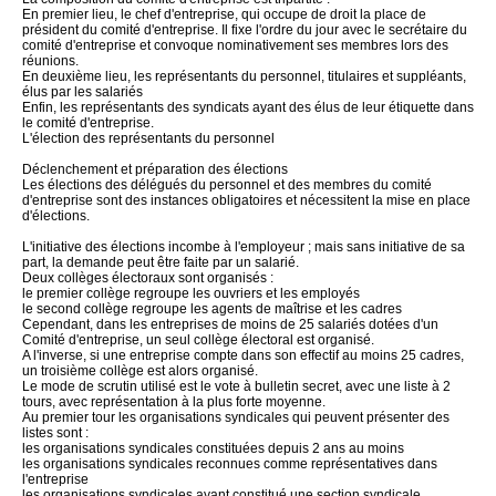
En premier lieu, le chef d'entreprise, qui occupe de droit la place de
président du comité d'entreprise. Il fixe l'ordre du jour avec le secrétaire du
comité d'entreprise et convoque nominativement ses membres lors des
réunions.
En deuxième lieu, les représentants du personnel, titulaires et suppléants,
élus par les salariés
Enfin, les représentants des syndicats ayant des élus de leur étiquette dans
le comité d'entreprise.
L'élection des représentants du personnel
Déclenchement et préparation des élections
Les élections des délégués du personnel et des membres du comité
d'entreprise sont des instances obligatoires et nécessitent la mise en place
d'élections.
L'initiative des élections incombe à l'employeur ; mais sans initiative de sa
part, la demande peut être faite par un salarié.
Deux collèges électoraux sont organisés :
le premier collège regroupe les ouvriers et les employés
le second collège regroupe les agents de maîtrise et les cadres
Cependant, dans les entreprises de moins de 25 salariés dotées d'un
Comité d'entreprise, un seul collège électoral est organisé.
A l'inverse, si une entreprise compte dans son effectif au moins 25 cadres,
un troisième collège est alors organisé.
Le mode de scrutin utilisé est le vote à bulletin secret, avec une liste à 2
tours, avec représentation à la plus forte moyenne.
Au premier tour les organisations syndicales qui peuvent présenter des
listes sont :
les organisations syndicales constituées depuis 2 ans au moins
les organisations syndicales reconnues comme représentatives dans
l'entreprise
les organisations syndicales ayant constitué une section syndicale