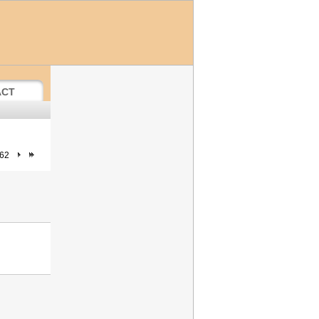
ACT
 62