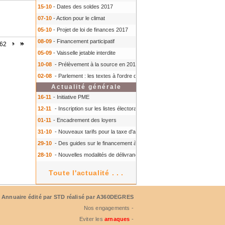
15-10
- Dates des soldes 2017
07-10
- Action pour le climat
05-10
- Projet de loi de finances 2017
08-09
- Financement participatif
 62
05-09
- Vaisselle jetable interdite
10-08
- Prélèvement à la source en 2018
- Prélèvement à la source en 2018
02-08
- Parlement : les textes à l'ordre du jour à l'automne 2016
- Parlement :
Actualité générale
16-11
- Initiative PME
12-11
- Inscription sur les listes électorales : comment faire ?
- Inscription s
01-11
- Encadrement des loyers
31-10
- Nouveaux tarifs pour la taxe d'aéroport
- Nouveaux tarifs pour la tax
29-10
- Des guides sur le financement à court terme des TPE
- Des guides 
28-10
- Nouvelles modalités de délivrance du Certiphyto
- Nouvelles modalit
Toute l'actualité . . .
Annuaire édité par
STD
réalisé par A360DEGRES
Nos engagements -
Eviter les
arnaques
-