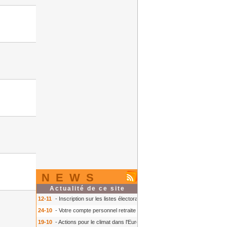
NEWS
Actualité de ce site
12-11
- Inscription sur les listes électorales : comment faire ?
- Inscription s
24-10
- Votre compte personnel retraite sur info-retraite.fr
- Votre compte pers
19-10
- Actions pour le climat dans l'Europe
- Actions pour le climat dans l'E