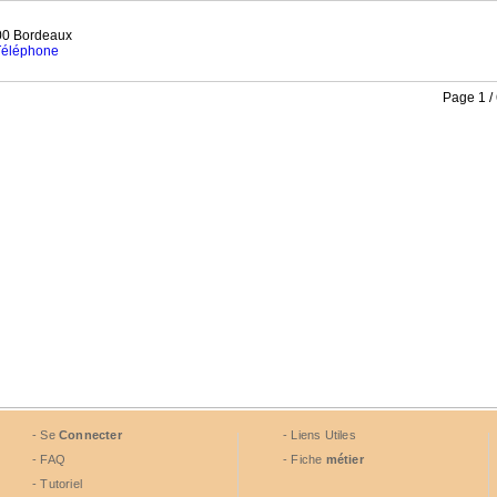
0 Bordeaux
 Téléphone
Page 1 /
- Se
Connecter
- Liens Utiles
- FAQ
- Fiche
métier
- Tutoriel