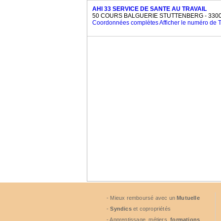
AHI 33 SERVICE DE SANTE AU TRAVAIL
50 COURS BALGUERIE STUTTENBERG - 3300
Coordonnées complètes
Afficher le numéro de
- Mieux remboursé avec un
Mutuelle
-
Syndics
et copropriétés
- Apprentissage, métiers,
formations