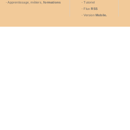
- Apprentissage, métiers,
formations
- Tutoriel
- Flux
RSS
- Version
Mobile.