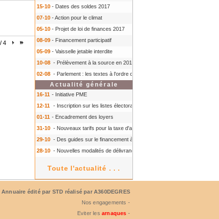
15-10
- Dates des soldes 2017
07-10
- Action pour le climat
05-10
- Projet de loi de finances 2017
08-09
- Financement participatif
/ 4
05-09
- Vaisselle jetable interdite
10-08
- Prélèvement à la source en 2018
- Prélèvement à la source en 2018
02-08
- Parlement : les textes à l'ordre du jour à l'automne 2016
- Parlement :
Actualité générale
16-11
- Initiative PME
12-11
- Inscription sur les listes électorales : comment faire ?
- Inscription s
01-11
- Encadrement des loyers
31-10
- Nouveaux tarifs pour la taxe d'aéroport
- Nouveaux tarifs pour la tax
29-10
- Des guides sur le financement à court terme des TPE
- Des guides 
28-10
- Nouvelles modalités de délivrance du Certiphyto
- Nouvelles modalit
Toute l'actualité . . .
Annuaire édité par
STD
réalisé par A360DEGRES
Nos engagements -
Eviter les
arnaques
-