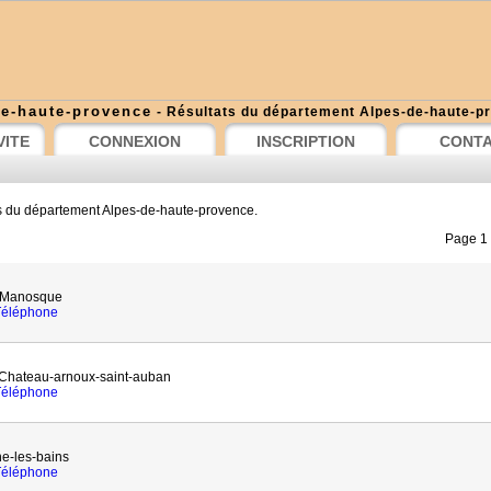
de-haute-provence
- Résultats du département Alpes-de-haute-p
VITE
CONNEXION
INSCRIPTION
CONT
s du département Alpes-de-haute-provence.
Page 1 
 Manosque
 Téléphone
Chateau-arnoux-saint-auban
 Téléphone
-les-bains
 Téléphone