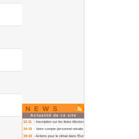
NEWS
Actualité de ce site
12-11
- Inscription sur les listes électorales : comment faire ?
- Inscription s
24-10
- Votre compte personnel retraite sur info-retraite.fr
- Votre compte pers
19-10
- Actions pour le climat dans l'Europe
- Actions pour le climat dans l'E