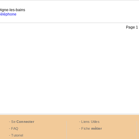
igne-les-bains
 Téléphone
Page 1 
- Se
Connecter
- Liens Utiles
- FAQ
- Fiche
métier
- Tutoriel