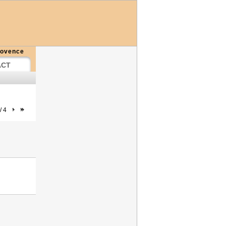
rovence
ACT
/ 4