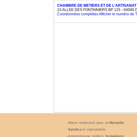
CHAMBRE DE METIERS ET DE L'ARTISANAT
23 ALLEE DES FONTAINIERS BP 125 - 04000 D
Coordonnées complètes
Afficher le numéro de
- Mieux remboursé avec un
Mutuelle
-
Syndics
et copropriétés
- Apprentissage, métiers,
formations