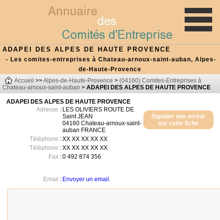
ADAPEI DES ALPES DE HAUTE PROVENCE
- Les comites-entreprises à Chateau-arnoux-saint-auban, Alpes-
de-Haute-Provence
Accueil
>>
Alpes-de-Haute-Provence
>
(04160) Comites-Entreprises à
Chateau-arnoux-saint-auban
>
ADAPEI DES ALPES DE HAUTE PROVENCE
ADAPEI DES ALPES DE HAUTE PROVENCE
Adresse
:
LES OLIVIERS ROUTE DE
Saint JEAN
Signaler une erreur
04160
Chateau-arnoux-saint-
sur cette fiche
auban
FRANCE
Téléphone
:
XX XX XX XX XX
Téléphone
:
XX XX XX XX XX
Fax
:
0 492 874 356
Email
:
Envoyer un email.