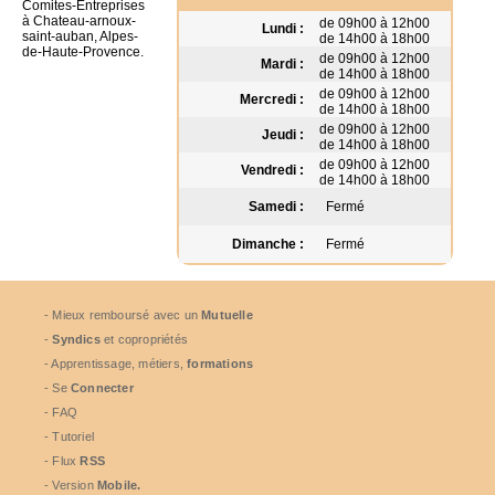
Comites-Entreprises
à Chateau-arnoux-
de 09h00 à 12h00
Lundi :
saint-auban, Alpes-
de 14h00 à 18h00
de-Haute-Provence.
de 09h00 à 12h00
Mardi :
de 14h00 à 18h00
de 09h00 à 12h00
Mercredi :
de 14h00 à 18h00
de 09h00 à 12h00
Jeudi :
de 14h00 à 18h00
de 09h00 à 12h00
Vendredi :
de 14h00 à 18h00
Samedi :
Fermé
Dimanche :
Fermé
- Mieux remboursé avec un
Mutuelle
-
Syndics
et copropriétés
- Apprentissage, métiers,
formations
- Se
Connecter
- FAQ
- Tutoriel
- Flux
RSS
- Version
Mobile.