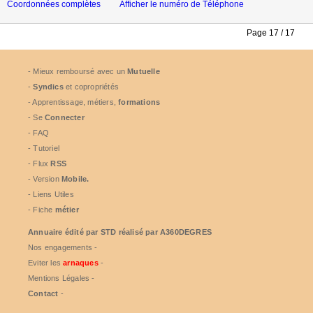
Coordonnées complètes
Afficher le numéro de Téléphone
Page 17 / 17
- Mieux remboursé avec un
Mutuelle
-
Syndics
et copropriétés
- Apprentissage, métiers,
formations
- Se
Connecter
- FAQ
- Tutoriel
- Flux
RSS
- Version
Mobile.
- Liens Utiles
- Fiche
métier
Annuaire édité par
STD
réalisé par A360DEGRES
Nos engagements -
Eviter les
arnaques
-
Mentions Légales -
Contact
-