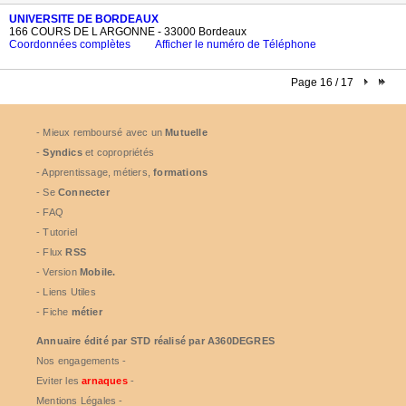
UNIVERSITE DE BORDEAUX
166 COURS DE L ARGONNE - 33000 Bordeaux
Coordonnées complètes
Afficher le numéro de Téléphone
Page 16 / 17
- Mieux remboursé avec un
Mutuelle
-
Syndics
et copropriétés
- Apprentissage, métiers,
formations
- Se
Connecter
- FAQ
- Tutoriel
- Flux
RSS
- Version
Mobile.
- Liens Utiles
- Fiche
métier
Annuaire édité par
STD
réalisé par A360DEGRES
Nos engagements -
Eviter les
arnaques
-
Mentions Légales -