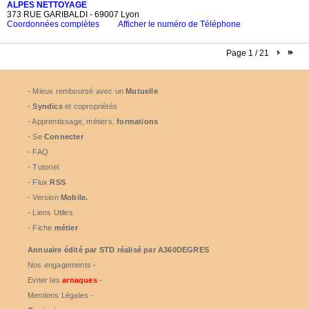
ALPES NETTOYAGE
373 RUE GARIBALDI - 69007 Lyon
Coordonnées complètes
Afficher le numéro de Téléphone
Page 1 / 21
- Mieux remboursé avec un
Mutuelle
-
Syndics
et copropriétés
- Apprentissage, métiers,
formations
- Se
Connecter
- FAQ
- Tutoriel
- Flux
RSS
- Version
Mobile.
- Liens Utiles
- Fiche
métier
Annuaire édité par
STD
réalisé par A360DEGRES
Nos engagements -
Eviter les
arnaques
-
Mentions Légales -