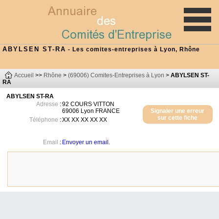
ABYLSEN ST-RA
- Les comites-entreprises à Lyon, Rhône
Accueil
>>
Rhône
>
(69006) Comites-Entreprises à Lyon
>
ABYLSEN ST-
RA
ABYLSEN ST-RA
Adresse
:
92 COURS VITTON
69006
Lyon
FRANCE
Signaler une erreur
sur cette fiche
Téléphone
:
XX XX XX XX XX
Email
:
Envoyer un email.