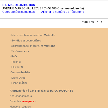
B.D.M.S. DISTRIBUTION
AVENUE MARECHAL LECLERC - 58400 Charite-sur-loire (la)
Coordonnées complètes
Afficher le numéro de Téléphone
Page 1 / 9
- Mieux remboursé avec un
Mutuelle
-
Syndics
et copropriétés
- Apprentissage, métiers,
formations
- Se
Connecter
- FAQ
- Tutoriel
- Flux
RSS
- Version
Mobile.
- Liens Utiles
- Fiche
métier
Annuaire édité par
STD
réalisé par A360DEGRES
Nos engagements -
Eviter les
arnaques
-
Mentions Légales -