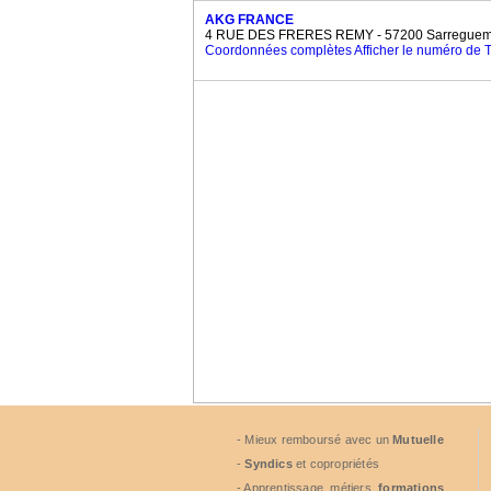
AKG FRANCE
4 RUE DES FRERES REMY - 57200 Sarreguem
Coordonnées complètes
Afficher le numéro de
- Mieux remboursé avec un
Mutuelle
-
Syndics
et copropriétés
- Apprentissage, métiers,
formations