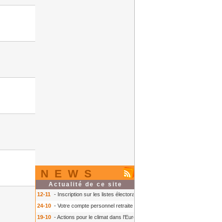
NEWS
Actualité de ce site
12-11
- Inscription sur les listes électorales : comment faire ?
- Inscription s
24-10
- Votre compte personnel retraite sur info-retraite.fr
- Votre compte pers
19-10
- Actions pour le climat dans l'Europe
- Actions pour le climat dans l'E