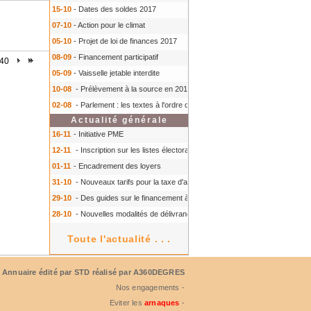
15-10
- Dates des soldes 2017
07-10
- Action pour le climat
05-10
- Projet de loi de finances 2017
08-09
- Financement participatif
 40
05-09
- Vaisselle jetable interdite
10-08
- Prélèvement à la source en 2018
- Prélèvement à la source en 2018
02-08
- Parlement : les textes à l'ordre du jour à l'automne 2016
- Parlement :
Actualité générale
16-11
- Initiative PME
12-11
- Inscription sur les listes électorales : comment faire ?
- Inscription s
01-11
- Encadrement des loyers
31-10
- Nouveaux tarifs pour la taxe d'aéroport
- Nouveaux tarifs pour la tax
29-10
- Des guides sur le financement à court terme des TPE
- Des guides 
28-10
- Nouvelles modalités de délivrance du Certiphyto
- Nouvelles modalit
Toute l'actualité . . .
Annuaire édité par
STD
réalisé par A360DEGRES
Nos engagements -
Eviter les
arnaques
-