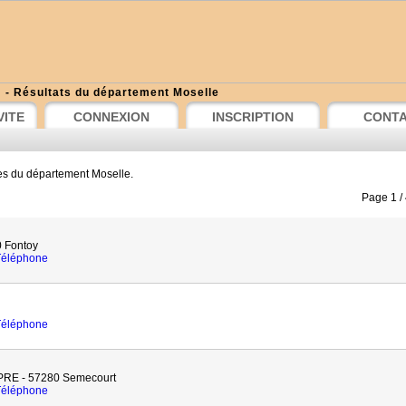
e
- Résultats du département Moselle
VITE
CONNEXION
INSCRIPTION
CONT
es du département Moselle.
Page 1 /
 Fontoy
 Téléphone
 Téléphone
E - 57280 Semecourt
 Téléphone