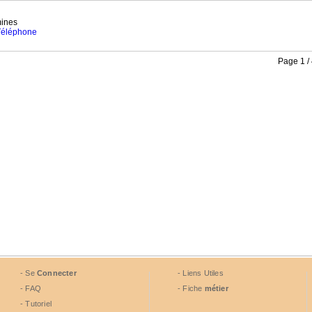
ines
 Téléphone
Page 1 /
- Se
Connecter
- Liens Utiles
- FAQ
- Fiche
métier
- Tutoriel