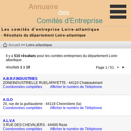
Les comités d'entreprise Loire-atlantique
- Résultats du département Loire-atlantique
Accueil
>>
Loire-atlantique
Il y a
510 résultats
pour les comites-entreprises du département Loire-
atlantique.
résultats
1
à
10
Page 1 / 51
A.B.R.F.INDUSTRIES
ZONEINDUSTRIELLE RUELAFAYETTE - 44110 Chateaubriant
Coordonnées complètes
Afficher le numéro de Téléphone
A.G.O
20, rue de la guillauderie - 44118 Chevroliere (la)
Coordonnées complètes
Afficher le numéro de Téléphone
A.L.V.A
3 RUE DES CHEVALIERS - 44400 Reze
Coordonnées complètes
Afficher le numéro de Téléphone