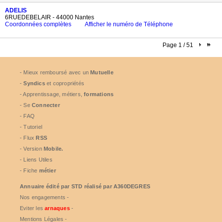
ADELIS
6RUEDEBELAIR - 44000 Nantes
Coordonnées complètes
Afficher le numéro de Téléphone
Page 1 / 51
- Mieux remboursé avec un
Mutuelle
-
Syndics
et copropriétés
- Apprentissage, métiers,
formations
- Se
Connecter
- FAQ
- Tutoriel
- Flux
RSS
- Version
Mobile.
- Liens Utiles
- Fiche
métier
Annuaire édité par
STD
réalisé par A360DEGRES
Nos engagements -
Eviter les
arnaques
-
Mentions Légales -