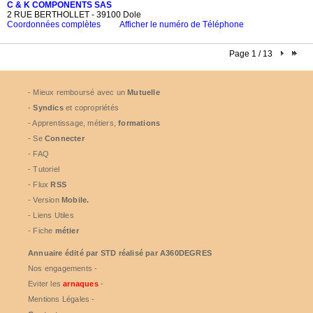
C & K COMPONENTS SAS
2 RUE BERTHOLLET - 39100 Dole
Coordonnées complètes
Afficher le numéro de Téléphone
Page 1 / 13
- Mieux remboursé avec un
Mutuelle
-
Syndics
et copropriétés
- Apprentissage, métiers,
formations
- Se
Connecter
- FAQ
- Tutoriel
- Flux
RSS
- Version
Mobile.
- Liens Utiles
- Fiche
métier
Annuaire édité par
STD
réalisé par A360DEGRES
Nos engagements -
Eviter les
arnaques
-
Mentions Légales -