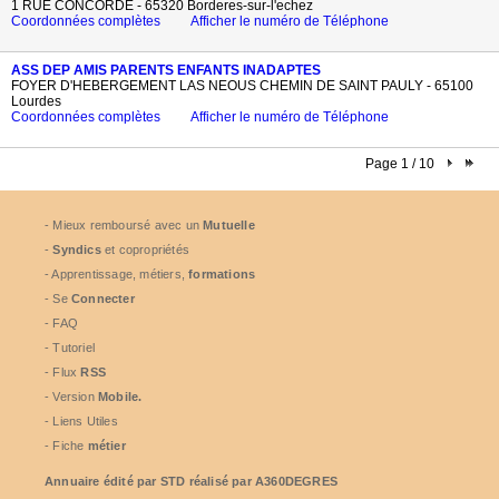
1 RUE CONCORDE - 65320 Borderes-sur-l'echez
Coordonnées complètes
Afficher le numéro de Téléphone
ASS DEP AMIS PARENTS ENFANTS INADAPTES
FOYER D'HEBERGEMENT LAS NEOUS CHEMIN DE SAINT PAULY - 65100
Lourdes
Coordonnées complètes
Afficher le numéro de Téléphone
Page 1 / 10
- Mieux remboursé avec un
Mutuelle
-
Syndics
et copropriétés
- Apprentissage, métiers,
formations
- Se
Connecter
- FAQ
- Tutoriel
- Flux
RSS
- Version
Mobile.
- Liens Utiles
- Fiche
métier
Annuaire édité par
STD
réalisé par A360DEGRES