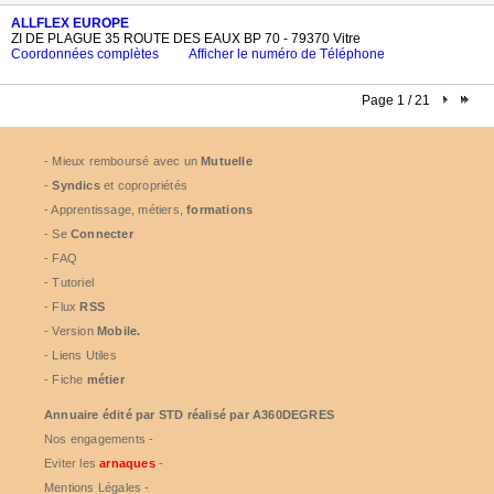
ALLFLEX EUROPE
ZI DE PLAGUE 35 ROUTE DES EAUX BP 70 - 79370 Vitre
Coordonnées complètes
Afficher le numéro de Téléphone
Page 1 / 21
- Mieux remboursé avec un
Mutuelle
-
Syndics
et copropriétés
- Apprentissage, métiers,
formations
- Se
Connecter
- FAQ
- Tutoriel
- Flux
RSS
- Version
Mobile.
- Liens Utiles
- Fiche
métier
Annuaire édité par
STD
réalisé par A360DEGRES
Nos engagements -
Eviter les
arnaques
-
Mentions Légales -