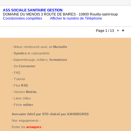
ASS SOCIALE SANITAIRE GESTION
DOMAINE DU MENOIS 3 ROUTE DE BAIRES - 10800 Rouilly-saint-loup
Coordonnées complètes
Afficher le numéro de Téléphone
Page 1 / 13
- Mieux remboursé avec un
Mutuelle
-
Syndics
et copropriétés
- Apprentissage, métiers,
formations
- Se
Connecter
- FAQ
- Tutoriel
- Flux
RSS
- Version
Mobile.
- Liens Utiles
- Fiche
métier
Annuaire édité par
STD
réalisé par A360DEGRES
Nos engagements -
Eviter les
arnaques
-