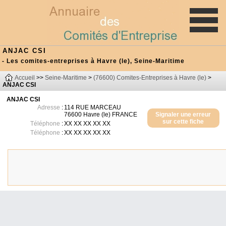
ANJAC CSI
- Les comites-entreprises à Havre (le), Seine-Maritime
Accueil
>>
Seine-Maritime
>
(76600) Comites-Entreprises à Havre (le)
>
ANJAC CSI
ANJAC CSI
Adresse
:
114 RUE MARCEAU
76600
Havre (le)
FRANCE
Signaler une erreur
sur cette fiche
Téléphone
:
XX XX XX XX XX
Téléphone
:
XX XX XX XX XX