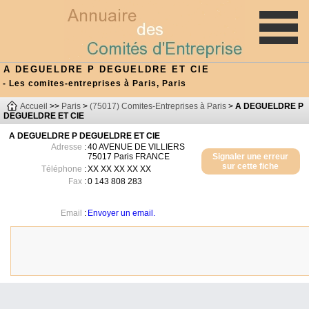
A DEGUELDRE P DEGUELDRE ET CIE
- Les comites-entreprises à Paris, Paris
Accueil
>>
Paris
>
(75017) Comites-Entreprises à Paris
>
A DEGUELDRE P
DEGUELDRE ET CIE
A DEGUELDRE P DEGUELDRE ET CIE
Adresse
:
40 AVENUE DE VILLIERS
75017
Paris
FRANCE
Signaler une erreur
sur cette fiche
Téléphone
:
XX XX XX XX XX
Fax
:
0 143 808 283
Email
:
Envoyer un email.