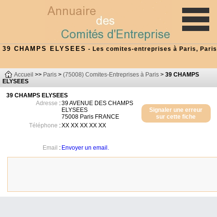
39 CHAMPS ELYSEES
- Les comites-entreprises à Paris, Paris
Accueil
>>
Paris
>
(75008) Comites-Entreprises à Paris
>
39 CHAMPS
ELYSEES
39 CHAMPS ELYSEES
Adresse
:
39 AVENUE DES CHAMPS
ELYSEES
Signaler une erreur
75008
Paris
FRANCE
sur cette fiche
Téléphone
:
XX XX XX XX XX
Email
:
Envoyer un email.