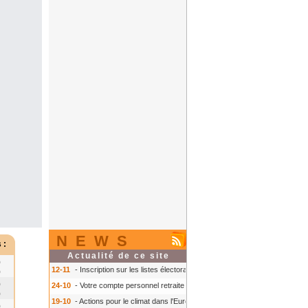
NEWS
 :
Actualité de ce site
0
12-11
- Inscription sur les listes électorales : comment faire ?
- Inscription s
0
0
24-10
- Votre compte personnel retraite sur info-retraite.fr
- Votre compte pers
0
19-10
- Actions pour le climat dans l'Europe
- Actions pour le climat dans l'E
0