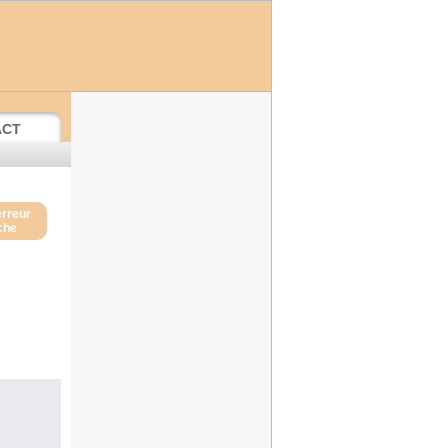
ACT
erreur
iche