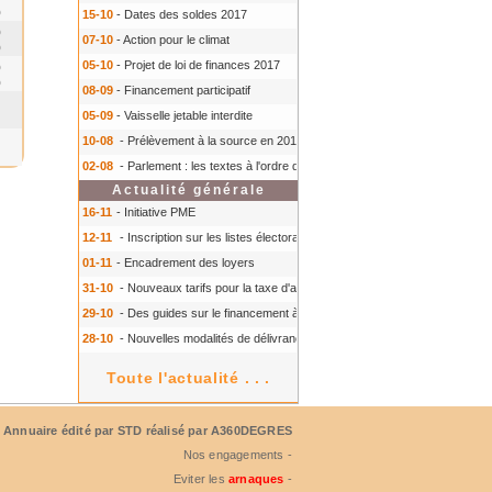
0
15-10
- Dates des soldes 2017
0
07-10
- Action pour le climat
0
05-10
- Projet de loi de finances 2017
0
0
08-09
- Financement participatif
05-09
- Vaisselle jetable interdite
10-08
- Prélèvement à la source en 2018
- Prélèvement à la source en 2018
02-08
- Parlement : les textes à l'ordre du jour à l'automne 2016
- Parlement :
Actualité générale
16-11
- Initiative PME
12-11
- Inscription sur les listes électorales : comment faire ?
- Inscription s
01-11
- Encadrement des loyers
31-10
- Nouveaux tarifs pour la taxe d'aéroport
- Nouveaux tarifs pour la tax
29-10
- Des guides sur le financement à court terme des TPE
- Des guides 
28-10
- Nouvelles modalités de délivrance du Certiphyto
- Nouvelles modalit
Toute l'actualité . . .
Annuaire édité par
STD
réalisé par A360DEGRES
Nos engagements -
Eviter les
arnaques
-