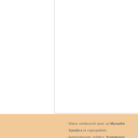
- Mieux remboursé avec un
Mutuelle
-
Syndics
et copropriétés
- Apprentissage, métiers,
formations