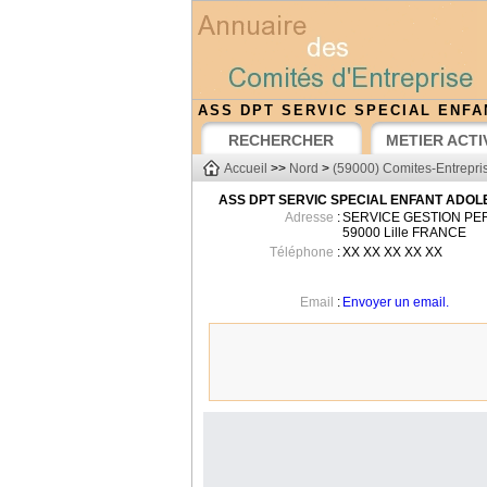
ASS DPT SERVIC SPECIAL ENF
RECHERCHER
METIER ACTI
Accueil
>>
Nord
>
(59000) Comites-Entrepris
ASS DPT SERVIC SPECIAL ENFANT ADO
Adresse
:
SERVICE GESTION PE
59000
Lille
FRANCE
Téléphone
:
XX XX XX XX XX
Email
:
Envoyer un email.