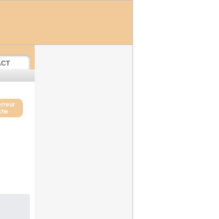
ACT
erreur
iche