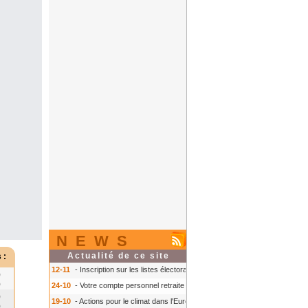
NEWS
Actualité de ce site
 :
12-11
- Inscription sur les listes électorales : comment faire ?
- Inscription s
0
0
24-10
- Votre compte personnel retraite sur info-retraite.fr
- Votre compte pers
0
19-10
- Actions pour le climat dans l'Europe
- Actions pour le climat dans l'E
0