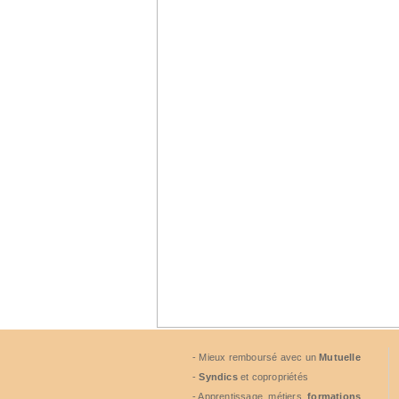
- Mieux remboursé avec un
Mutuelle
-
Syndics
et copropriétés
- Apprentissage, métiers,
formations