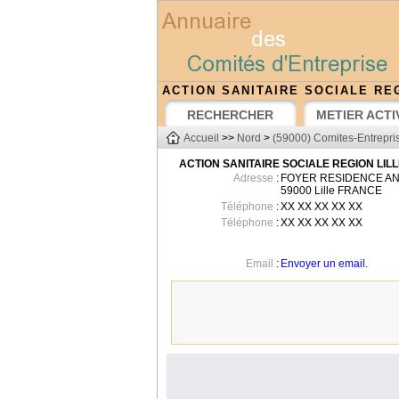
ACTION SANITAIRE SOCIALE RE
RECHERCHER
METIER ACTI
Accueil
>>
Nord
>
(59000) Comites-Entrepris
ACTION SANITAIRE SOCIALE REGION LILL
Adresse
:
FOYER RESIDENCE AN
59000
Lille
FRANCE
Téléphone
:
XX XX XX XX XX
Téléphone
:
XX XX XX XX XX
Email
:
Envoyer un email.