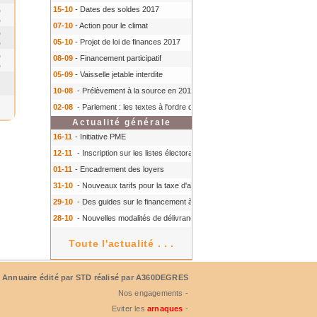
15-10
- Dates des soldes 2017
0
0
07-10
- Action pour le climat
0
05-10
- Projet de loi de finances 2017
0
0
08-09
- Financement participatif
0
05-09
- Vaisselle jetable interdite
10-08
- Prélèvement à la source en 2018
- Prélèvement à la source en 2018
02-08
- Parlement : les textes à l'ordre du jour à l'automne 2016
- Parlement :
Actualité générale
16-11
- Initiative PME
12-11
- Inscription sur les listes électorales : comment faire ?
- Inscription s
01-11
- Encadrement des loyers
31-10
- Nouveaux tarifs pour la taxe d'aéroport
- Nouveaux tarifs pour la tax
29-10
- Des guides sur le financement à court terme des TPE
- Des guides 
28-10
- Nouvelles modalités de délivrance du Certiphyto
- Nouvelles modalit
Toute l'actualité . . .
Annuaire édité par
STD
réalisé par A360DEGRES
Nos engagements -
Eviter les
arnaques
-