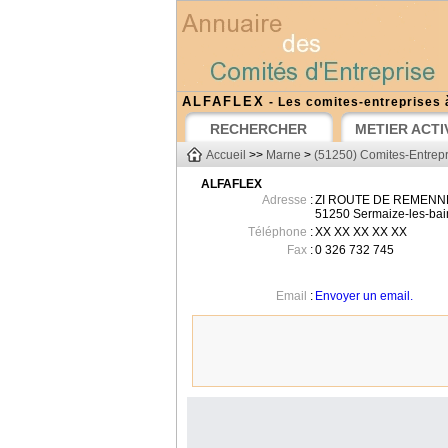
ALFAFLEX
- Les comites-entreprises 
RECHERCHER
METIER ACTI
Accueil
>>
Marne
>
(51250) Comites-Entrepr
ALFAFLEX
Adresse
:
ZI ROUTE DE REMEN
51250
Sermaize-les-bai
Téléphone
:
XX XX XX XX XX
Fax
:
0 326 732 745
Email
:
Envoyer un email.