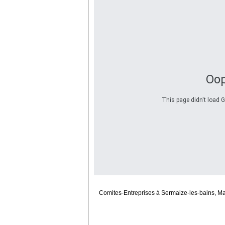
Oop
This page didn't load G
Comites-Entreprises à Sermaize-les-bains, M