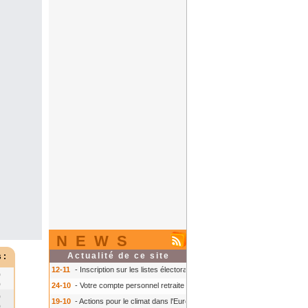
NEWS
Actualité de ce site
 :
12-11
- Inscription sur les listes électorales : comment faire ?
- Inscription s
0
0
24-10
- Votre compte personnel retraite sur info-retraite.fr
- Votre compte pers
0
19-10
- Actions pour le climat dans l'Europe
- Actions pour le climat dans l'E
0