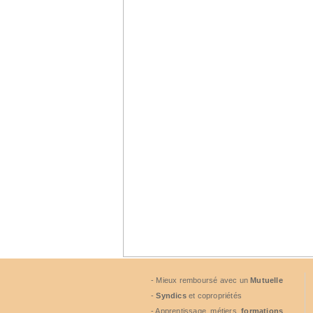
- Mieux remboursé avec un
Mutuelle
-
Syndics
et copropriétés
- Apprentissage, métiers,
formations