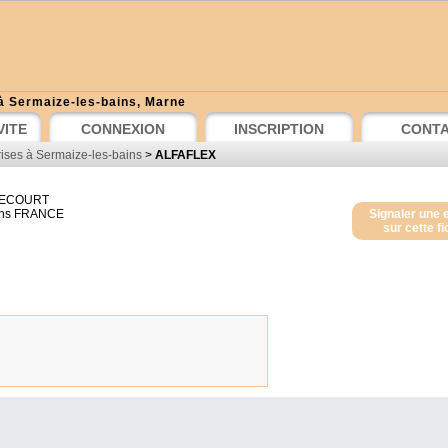
à Sermaize-les-bains, Marne
VITE
CONNEXION
INSCRIPTION
CONT
ises à Sermaize-les-bains
>
ALFAFLEX
NECOURT
ns
FRANCE
Signaler une 
sur cette f