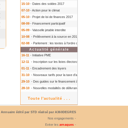
15-10
- Dates des soldes 2017
0
0
07-10
- Action pour le climat
0
05-10
- Projet de loi de finances 2017
0
0
08-09
- Financement participatif
0
05-09
- Vaisselle jetable interdite
10-08
- Prélèvement à la source en 2018
- Prélèvement à la source en 2018
02-08
- Parlement : les textes à l'ordre du jour à l'automne 2016
- Parlement :
Actualité générale
16-11
- Initiative PME
12-11
- Inscription sur les listes électorales : comment faire ?
- Inscription s
01-11
- Encadrement des loyers
31-10
- Nouveaux tarifs pour la taxe d'aéroport
- Nouveaux tarifs pour la tax
29-10
- Des guides sur le financement à court terme des TPE
- Des guides 
28-10
- Nouvelles modalités de délivrance du Certiphyto
- Nouvelles modalit
Toute l'actualité . . .
Annuaire édité par
STD
réalisé par A360DEGRES
Nos engagements -
Eviter les
arnaques
-