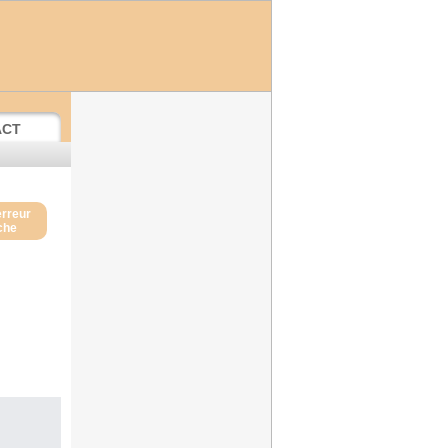
ACT
erreur
iche