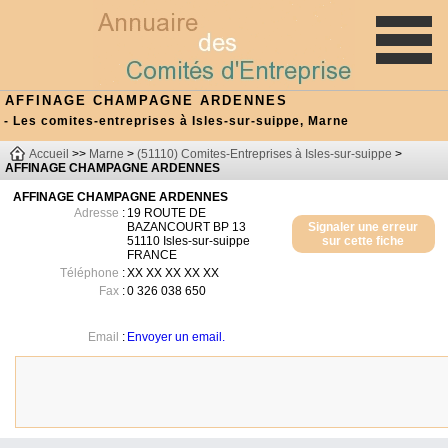
AFFINAGE CHAMPAGNE ARDENNES
- Les comites-entreprises à Isles-sur-suippe, Marne
Accueil
>>
Marne
>
(51110) Comites-Entreprises à Isles-sur-suippe
>
AFFINAGE CHAMPAGNE ARDENNES
AFFINAGE CHAMPAGNE ARDENNES
Adresse
:
19 ROUTE DE
BAZANCOURT BP 13
Signaler une erreur
51110
Isles-sur-suippe
sur cette fiche
FRANCE
Téléphone
:
XX XX XX XX XX
Fax
:
0 326 038 650
Email
:
Envoyer un email.