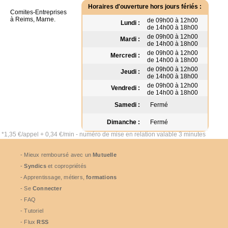
Horaires d'ouverture hors jours fériés :
Comites-Entreprises
à Reims, Marne.
de 09h00 à 12h00
Lundi :
de 14h00 à 18h00
de 09h00 à 12h00
Mardi :
de 14h00 à 18h00
de 09h00 à 12h00
Mercredi :
de 14h00 à 18h00
de 09h00 à 12h00
Jeudi :
de 14h00 à 18h00
de 09h00 à 12h00
Vendredi :
de 14h00 à 18h00
Samedi :
Fermé
Dimanche :
Fermé
*1,35 €/appel + 0,34 €/min - numéro de mise en relation valable 3 minutes
- Mieux remboursé avec un
Mutuelle
-
Syndics
et copropriétés
- Apprentissage, métiers,
formations
- Se
Connecter
- FAQ
- Tutoriel
- Flux
RSS