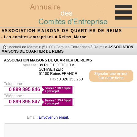
ASSOCIATION MAISONS DE QUARTIER DE REIMS
- Les comites-entreprises à Reims, Marne
Accueil
>>
Marne
>
(51100) Comites-Entreprises à Reims
>
ASSOCIATION
MAISONS DE QUARTIER DE REIMS
ASSOCIATION MAISONS DE QUARTIER DE REIMS
Adresse
:
39 RUE DOCTEUR A
SCHWEITZER
51100
Reims
FRANCE
Signaler une erreur
sur cette fiche
Fax
:
0 326 353 250
Téléphone :
0 899 895 846
Téléphone :
0 899 895 847
Email
:
Envoyer un email.