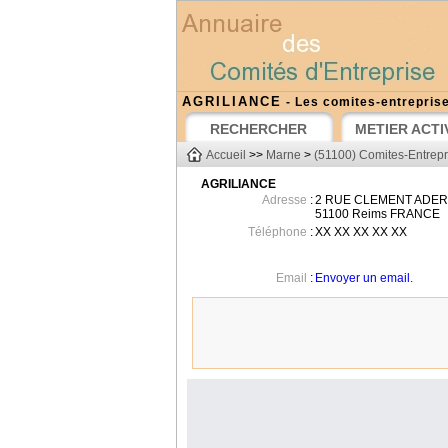
AGRILIANCE
- Les comites-entrepris
RECHERCHER
METIER ACTI
Accueil
>>
Marne
>
(51100) Comites-Entrep
AGRILIANCE
Adresse
:
2 RUE CLEMENT ADER
51100
Reims
FRANCE
Téléphone
:
XX XX XX XX XX
Email
:
Envoyer un email.