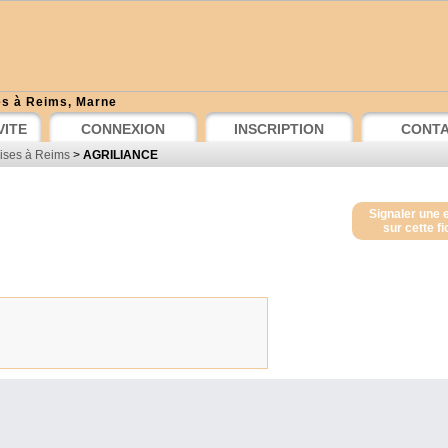
es à Reims, Marne
VITE
CONNEXION
INSCRIPTION
CONT
rises à Reims
>
AGRILIANCE
Signaler une 
sur cette f