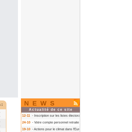
NEWS
 :
Actualité de ce site
0
12-11
- Inscription sur les listes électorales : comment faire ?
- Inscription s
0
0
24-10
- Votre compte personnel retraite sur info-retraite.fr
- Votre compte pers
0
19-10
- Actions pour le climat dans l'Europe
- Actions pour le climat dans l'E
0