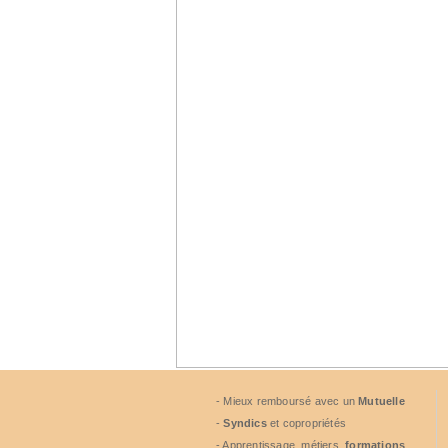
- Mieux remboursé avec un
Mutuelle
-
Syndics
et copropriétés
- Apprentissage, métiers,
formations