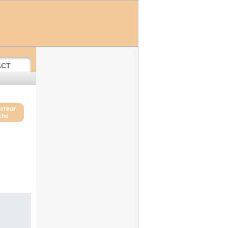
ACT
erreur
iche