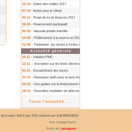
0
15-10
- Dates des soldes 2017
0
07-10
- Action pour le climat
0
05-10
- Projet de loi de finances 2017
0
0
08-09
- Financement participatif
05-09
- Vaisselle jetable interdite
10-08
- Prélèvement à la source en 2018
- Prélèvement à la source en 2018
02-08
- Parlement : les textes à l'ordre du jour à l'automne 2016
- Parlement :
Actualité générale
16-11
- Initiative PME
12-11
- Inscription sur les listes électorales : comment faire ?
- Inscription s
01-11
- Encadrement des loyers
31-10
- Nouveaux tarifs pour la taxe d'aéroport
- Nouveaux tarifs pour la tax
29-10
- Des guides sur le financement à court terme des TPE
- Des guides 
28-10
- Nouvelles modalités de délivrance du Certiphyto
- Nouvelles modalit
Toute l'actualité . . .
Annuaire édité par
STD
réalisé par A360DEGRES
Nos engagements -
Eviter les
arnaques
-