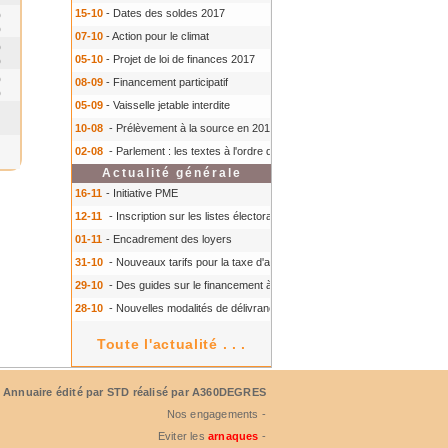
15-10
- Dates des soldes 2017
0
0
07-10
- Action pour le climat
0
05-10
- Projet de loi de finances 2017
0
0
08-09
- Financement participatif
0
05-09
- Vaisselle jetable interdite
10-08
- Prélèvement à la source en 2018
- Prélèvement à la source en 2018
02-08
- Parlement : les textes à l'ordre du jour à l'automne 2016
- Parlement :
Actualité générale
16-11
- Initiative PME
12-11
- Inscription sur les listes électorales : comment faire ?
- Inscription s
01-11
- Encadrement des loyers
31-10
- Nouveaux tarifs pour la taxe d'aéroport
- Nouveaux tarifs pour la tax
29-10
- Des guides sur le financement à court terme des TPE
- Des guides 
28-10
- Nouvelles modalités de délivrance du Certiphyto
- Nouvelles modalit
Toute l'actualité . . .
Annuaire édité par
STD
réalisé par A360DEGRES
Nos engagements -
Eviter les
arnaques
-