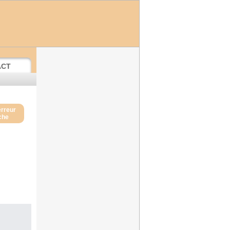
ACT
erreur
iche