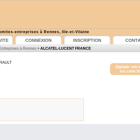
omites-entreprises à Rennes, Ille-et-Vilaine
VITE
CONNEXION
INSCRIPTION
CONT
Entreprises à Rennes
>
ALCATEL-LUCENT FRANCE
 RAULT
E
Signaler une 
sur cette f