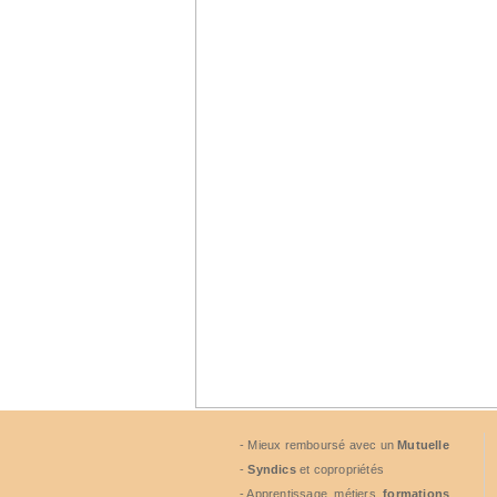
- Mieux remboursé avec un
Mutuelle
-
Syndics
et copropriétés
- Apprentissage, métiers,
formations