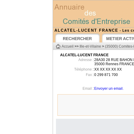
ALCATEL-LUCENT FRANCE
- Les c
RECHERCHER
METIER ACTI
Accueil
>>
Ille-et-Vilaine
>
(35000) Comites-
ALCATEL-LUCENT FRANCE
Adresse
:
28A30 28 RUE BAHON
35000
Rennes
FRANC
Téléphone
:
XX XX XX XX XX
Fax
:
0 299 871 700
Email
:
Envoyer un email.