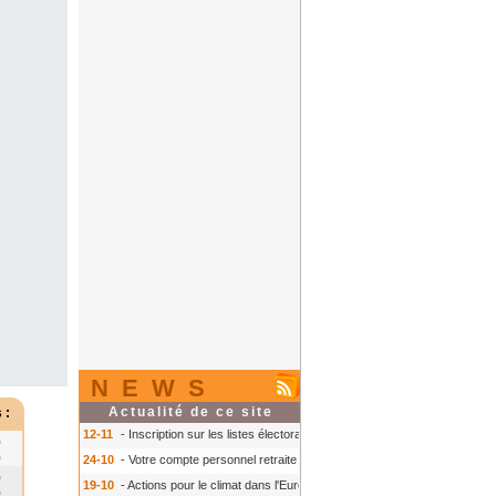
NEWS
Actualité de ce site
 :
12-11
- Inscription sur les listes électorales : comment faire ?
- Inscription s
0
0
24-10
- Votre compte personnel retraite sur info-retraite.fr
- Votre compte pers
0
19-10
- Actions pour le climat dans l'Europe
- Actions pour le climat dans l'E
0