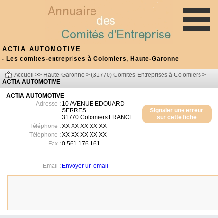
ACTIA AUTOMOTIVE
- Les comites-entreprises à Colomiers, Haute-Garonne
Accueil
>>
Haute-Garonne
>
(31770) Comites-Entreprises à Colomiers
>
ACTIA AUTOMOTIVE
ACTIA AUTOMOTIVE
Adresse
:
10 AVENUE EDOUARD
SERRES
Signaler une erreur
31770
Colomiers
FRANCE
sur cette fiche
Téléphone
:
XX XX XX XX XX
Téléphone
:
XX XX XX XX XX
Fax
:
0 561 176 161
Email
:
Envoyer un email.