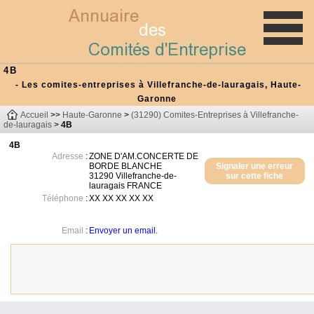
4B
- Les comites-entreprises à Villefranche-de-lauragais, Haute-
Garonne
Accueil
>>
Haute-Garonne
>
(31290) Comites-Entreprises à Villefranche-
de-lauragais
>
4B
4B
Adresse
:
ZONE D'AM.CONCERTE DE
BORDE BLANCHE
Signaler une erreur
31290
Villefranche-de-
sur cette fiche
lauragais
FRANCE
Téléphone
:
XX XX XX XX XX
Email
:
Envoyer un email.