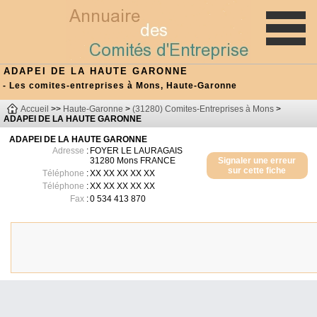
ADAPEI DE LA HAUTE GARONNE
- Les comites-entreprises à Mons, Haute-Garonne
Accueil
>>
Haute-Garonne
>
(31280) Comites-Entreprises à Mons
>
ADAPEI DE LA HAUTE GARONNE
ADAPEI DE LA HAUTE GARONNE
Adresse
:
FOYER LE LAURAGAIS
31280
Mons
FRANCE
Signaler une erreur
sur cette fiche
Téléphone
:
XX XX XX XX XX
Téléphone
:
XX XX XX XX XX
Fax
:
0 534 413 870