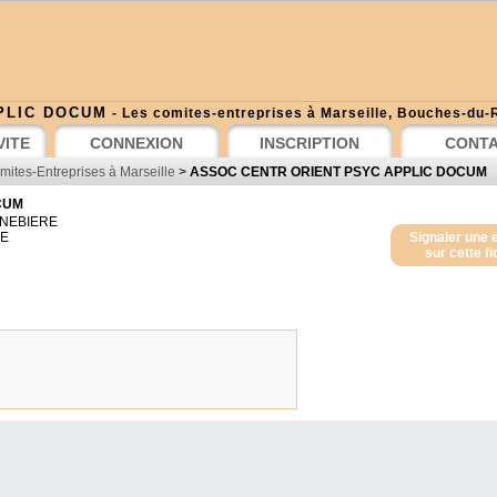
PLIC DOCUM
- Les comites-entreprises à Marseille, Bouches-du
VITE
CONNEXION
INSCRIPTION
CONT
mites-Entreprises à Marseille
>
ASSOC CENTR ORIENT PSYC APPLIC DOCUM
CUM
ANEBIERE
E
Signaler une 
sur cette f