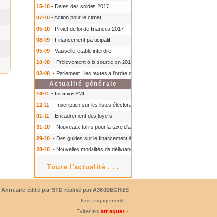
0
15-10
- Dates des soldes 2017
0
07-10
- Action pour le climat
0
05-10
- Projet de loi de finances 2017
0
0
08-09
- Financement participatif
05-09
- Vaisselle jetable interdite
10-08
- Prélèvement à la source en 2018
- Prélèvement à la source en 2018
02-08
- Parlement : les textes à l'ordre du jour à l'automne 2016
- Parlement :
Actualité générale
16-11
- Initiative PME
12-11
- Inscription sur les listes électorales : comment faire ?
- Inscription s
01-11
- Encadrement des loyers
31-10
- Nouveaux tarifs pour la taxe d'aéroport
- Nouveaux tarifs pour la tax
29-10
- Des guides sur le financement à court terme des TPE
- Des guides 
28-10
- Nouvelles modalités de délivrance du Certiphyto
- Nouvelles modalit
Toute l'actualité . . .
Annuaire édité par
STD
réalisé par A360DEGRES
Nos engagements -
Eviter les
arnaques
-