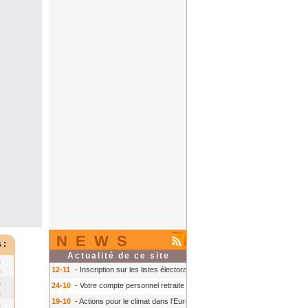
NEWS
 :
Actualité de ce site
0
12-11
- Inscription sur les listes électorales : comment faire ?
- Inscription s
0
0
24-10
- Votre compte personnel retraite sur info-retraite.fr
- Votre compte pers
0
19-10
- Actions pour le climat dans l'Europe
- Actions pour le climat dans l'E
0