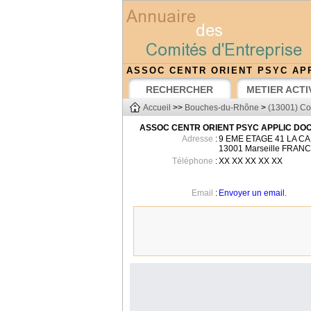
ASSOC CENTR ORIENT PSYC AP
RECHERCHER
METIER ACTI
Accueil
>>
Bouches-du-Rhône
>
(13001) Co
ASSOC CENTR ORIENT PSYC APPLIC DO
Adresse
:
9 EME ETAGE 41 LA C
13001
Marseille
FRANC
Téléphone
:
XX XX XX XX XX
Email
:
Envoyer un email.