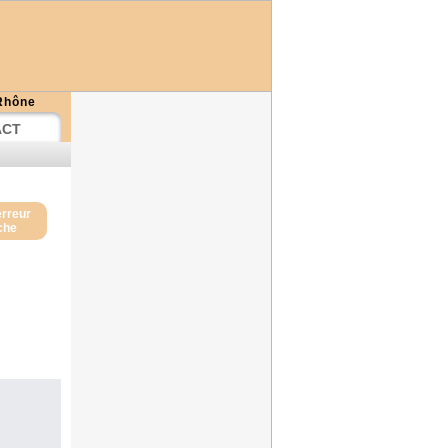
-Rhône
ACT
erreur
iche