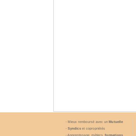
- Mieux remboursé avec un
Mutuelle
-
Syndics
et copropriétés
- Apprentissage, métiers,
formations