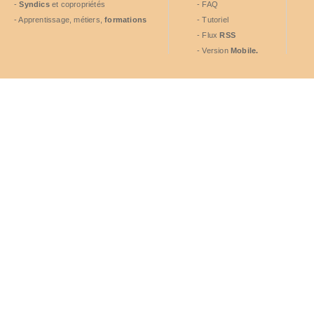
-
Syndics
et copropriétés
- FAQ
- Apprentissage, métiers,
formations
- Tutoriel
- Flux
RSS
- Version
Mobile.