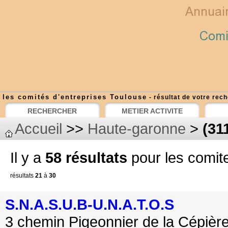
les comités d'entreprises Toulouse
- résultat de votre rec
RECHERCHER
METIER ACTIVITE
Accueil
>>
Haute-garonne
>
(31
Il y a
58 résultats
pour les comit
résultats
21
à
30
S.N.A.S.U.B-U.N.A.T.O.S
3 chemin Pigeonnier de la Cépièr