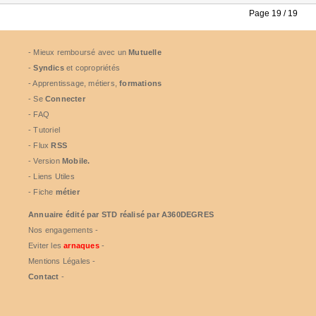
Page 19 / 19
- Mieux remboursé avec un
Mutuelle
-
Syndics
et copropriétés
- Apprentissage, métiers,
formations
- Se
Connecter
- FAQ
- Tutoriel
- Flux
RSS
- Version
Mobile.
- Liens Utiles
- Fiche
métier
Annuaire édité par
STD
réalisé par A360DEGRES
Nos engagements -
Eviter les
arnaques
-
Mentions Légales -
Contact
-