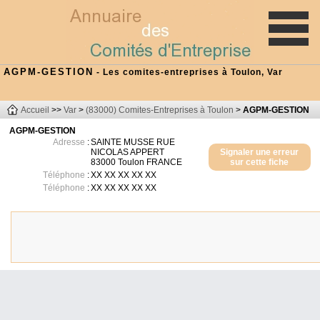
AGPM-GESTION
- Les comites-entreprises à Toulon, Var
Accueil
>>
Var
>
(83000) Comites-Entreprises à Toulon
>
AGPM-GESTION
AGPM-GESTION
Adresse
:
SAINTE MUSSE RUE
NICOLAS APPERT
Signaler une erreur
83000
Toulon
FRANCE
sur cette fiche
Téléphone
:
XX XX XX XX XX
Téléphone
:
XX XX XX XX XX