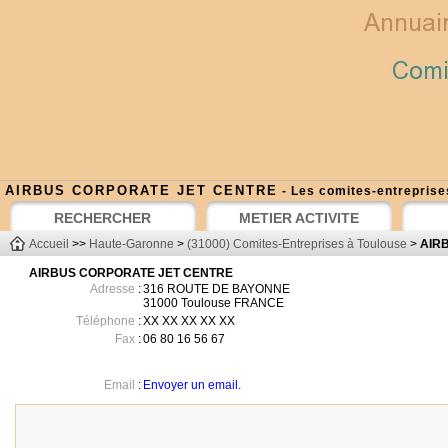
AIRBUS CORPORATE JET CENTRE
- Les comites-entreprise
RECHERCHER
METIER ACTIVITE
Accueil
>>
Haute-Garonne
>
(31000) Comites-Entreprises à Toulouse
>
AIR
AIRBUS CORPORATE JET CENTRE
Adresse
:
316 ROUTE DE BAYONNE
31000
Toulouse
FRANCE
Téléphone
:
XX XX XX XX XX
Fax
:
06 80 16 56 67
Email
:
Envoyer un email.