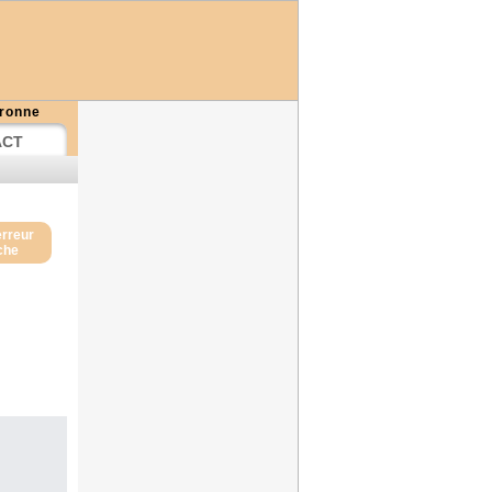
aronne
ACT
erreur
iche