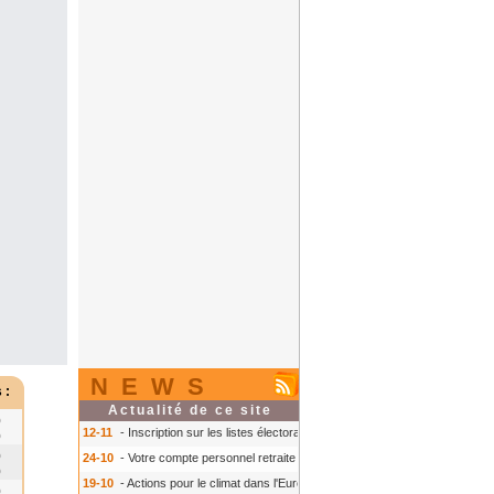
NEWS
 :
Actualité de ce site
0
12-11
- Inscription sur les listes électorales : comment faire ?
- Inscription s
0
0
24-10
- Votre compte personnel retraite sur info-retraite.fr
- Votre compte pers
0
19-10
- Actions pour le climat dans l'Europe
- Actions pour le climat dans l'E
0