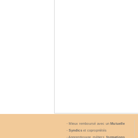
- Mieux remboursé avec un
Mutuelle
-
Syndics
et copropriétés
- Apprentissage, métiers,
formations