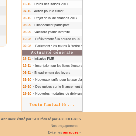
0
15-10
- Dates des soldes 2017
0
07-10
- Action pour le climat
0
05-10
- Projet de loi de finances 2017
0
0
08-09
- Financement participatif
05-09
- Vaisselle jetable interdite
10-08
- Prélèvement à la source en 2018
- Prélèvement à la source en 2018
02-08
- Parlement : les textes à l'ordre du jour à l'automne 2016
- Parlement :
Actualité générale
16-11
- Initiative PME
12-11
- Inscription sur les listes électorales : comment faire ?
- Inscription s
01-11
- Encadrement des loyers
31-10
- Nouveaux tarifs pour la taxe d'aéroport
- Nouveaux tarifs pour la tax
29-10
- Des guides sur le financement à court terme des TPE
- Des guides 
28-10
- Nouvelles modalités de délivrance du Certiphyto
- Nouvelles modalit
Toute l'actualité . . .
Annuaire édité par
STD
réalisé par A360DEGRES
Nos engagements -
Eviter les
arnaques
-