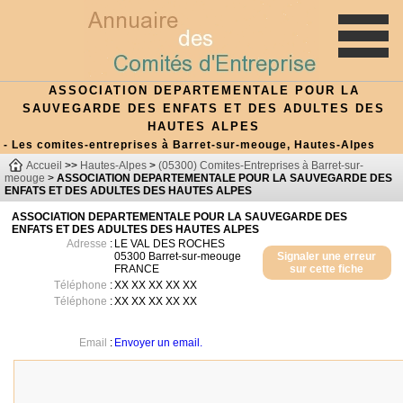
ASSOCIATION DEPARTEMENTALE POUR LA
SAUVEGARDE DES ENFATS ET DES ADULTES DES
HAUTES ALPES
- Les comites-entreprises à Barret-sur-meouge, Hautes-Alpes
Accueil
>>
Hautes-Alpes
>
(05300) Comites-Entreprises à Barret-sur-
meouge
>
ASSOCIATION DEPARTEMENTALE POUR LA SAUVEGARDE DES
ENFATS ET DES ADULTES DES HAUTES ALPES
ASSOCIATION DEPARTEMENTALE POUR LA SAUVEGARDE DES
ENFATS ET DES ADULTES DES HAUTES ALPES
Adresse
:
LE VAL DES ROCHES
05300
Barret-sur-meouge
Signaler une erreur
FRANCE
sur cette fiche
Téléphone
:
XX XX XX XX XX
Téléphone
:
XX XX XX XX XX
Email
:
Envoyer un email.