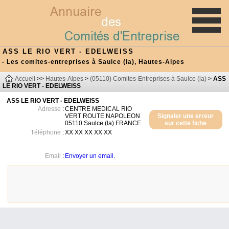
ASS LE RIO VERT - EDELWEISS
- Les comites-entreprises à Saulce (la), Hautes-Alpes
Accueil
>>
Hautes-Alpes
>
(05110) Comites-Entreprises à Saulce (la)
>
ASS
LE RIO VERT - EDELWEISS
ASS LE RIO VERT - EDELWEISS
Adresse
:
CENTRE MEDICAL RIO
VERT ROUTE NAPOLEON
Signaler une erreur
05110
Saulce (la)
FRANCE
sur cette fiche
Téléphone
:
XX XX XX XX XX
Email
:
Envoyer un email.