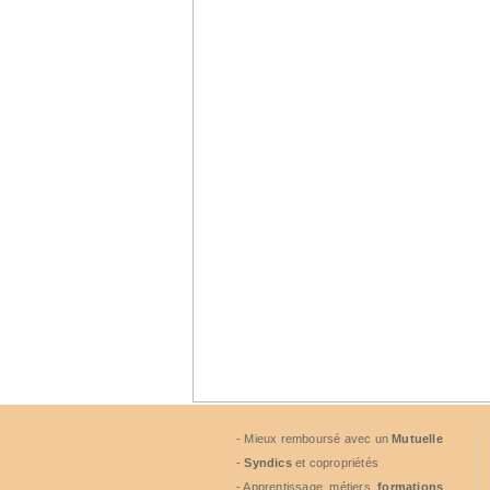
- Mieux remboursé avec un
Mutuelle
-
Syndics
et copropriétés
- Apprentissage, métiers,
formations