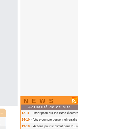
NEWS
Actualité de ce site
 :
12-11
- Inscription sur les listes électorales : comment faire ?
- Inscription s
24-10
- Votre compte personnel retraite sur info-retraite.fr
- Votre compte pers
0
0
19-10
- Actions pour le climat dans l'Europe
- Actions pour le climat dans l'E