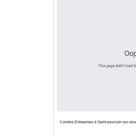
Oop
This page didn't load G
Comites-Entreprises à Saint-pourcain-sur-sioule