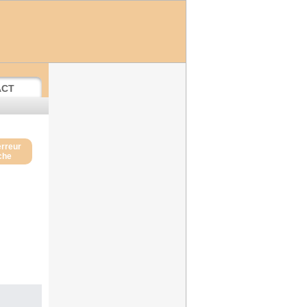
ACT
erreur
iche