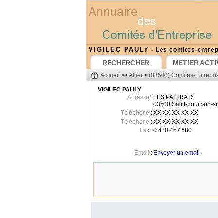
VIGILEC PAULY
- Les comites-entrepr
RECHERCHER
METIER ACTI
Accueil
>>
Allier
>
(03500) Comites-Entrepris
VIGILEC PAULY
Adresse
:
LES PALTRATS
03500
Saint-pourcain-su
Téléphone
:
XX XX XX XX XX
Téléphone
:
XX XX XX XX XX
Fax
:
0 470 457 680
Email
:
Envoyer un email.