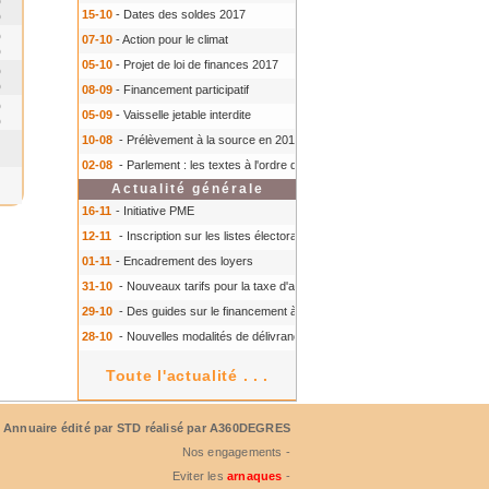
0
15-10
- Dates des soldes 2017
0
0
07-10
- Action pour le climat
0
05-10
- Projet de loi de finances 2017
0
0
08-09
- Financement participatif
0
05-09
- Vaisselle jetable interdite
0
10-08
- Prélèvement à la source en 2018
- Prélèvement à la source en 2018
02-08
- Parlement : les textes à l'ordre du jour à l'automne 2016
- Parlement :
Actualité générale
16-11
- Initiative PME
12-11
- Inscription sur les listes électorales : comment faire ?
- Inscription s
01-11
- Encadrement des loyers
31-10
- Nouveaux tarifs pour la taxe d'aéroport
- Nouveaux tarifs pour la tax
29-10
- Des guides sur le financement à court terme des TPE
- Des guides 
28-10
- Nouvelles modalités de délivrance du Certiphyto
- Nouvelles modalit
Toute l'actualité . . .
Annuaire édité par
STD
réalisé par A360DEGRES
Nos engagements -
Eviter les
arnaques
-