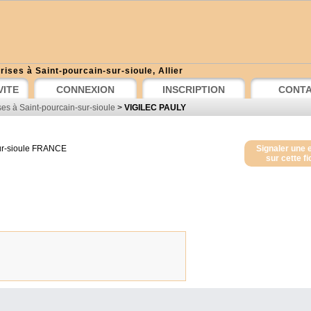
ises à Saint-pourcain-sur-sioule, Allier
VITE
CONNEXION
INSCRIPTION
CONT
es à Saint-pourcain-sur-sioule
>
VIGILEC PAULY
r-sioule
FRANCE
Signaler une 
sur cette f