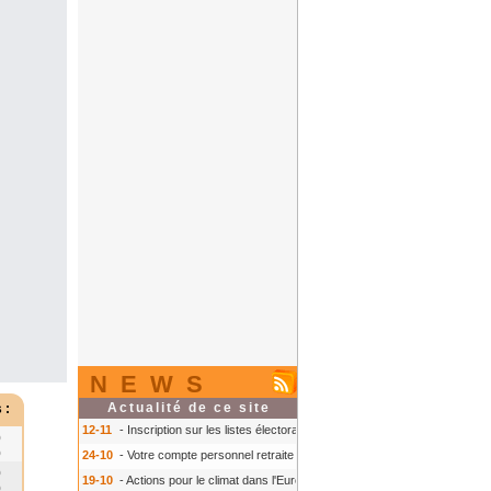
NEWS
Actualité de ce site
 :
12-11
- Inscription sur les listes électorales : comment faire ?
- Inscription s
0
0
24-10
- Votre compte personnel retraite sur info-retraite.fr
- Votre compte pers
0
19-10
- Actions pour le climat dans l'Europe
- Actions pour le climat dans l'E
0