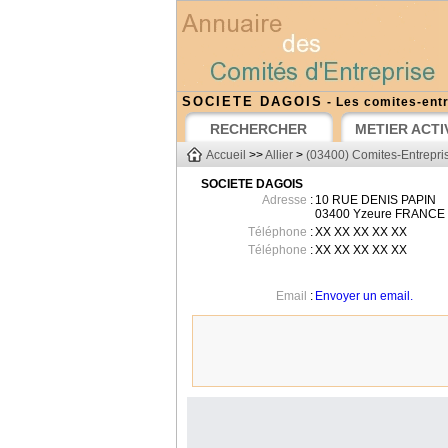
SOCIETE DAGOIS
- Les comites-entr
RECHERCHER
METIER ACTI
Accueil
>>
Allier
>
(03400) Comites-Entrepri
SOCIETE DAGOIS
Adresse
:
10 RUE DENIS PAPIN
03400
Yzeure
FRANCE
Téléphone
:
XX XX XX XX XX
Téléphone
:
XX XX XX XX XX
Email
:
Envoyer un email.