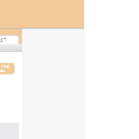
ACT
erreur
iche