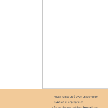
- Mieux remboursé avec un
Mutuelle
-
Syndics
et copropriétés
- Apprentissage, métiers,
formations