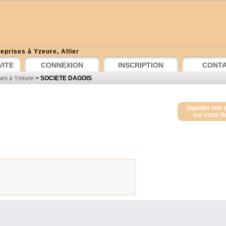
eprises à Yzeure, Allier
VITE
CONNEXION
INSCRIPTION
CONT
ses à Yzeure
>
SOCIETE DAGOIS
Signaler une 
sur cette f