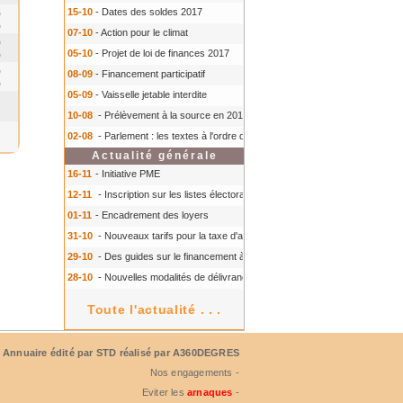
15-10
- Dates des soldes 2017
0
0
07-10
- Action pour le climat
0
05-10
- Projet de loi de finances 2017
0
0
08-09
- Financement participatif
0
05-09
- Vaisselle jetable interdite
10-08
- Prélèvement à la source en 2018
- Prélèvement à la source en 2018
02-08
- Parlement : les textes à l'ordre du jour à l'automne 2016
- Parlement :
Actualité générale
16-11
- Initiative PME
12-11
- Inscription sur les listes électorales : comment faire ?
- Inscription s
01-11
- Encadrement des loyers
31-10
- Nouveaux tarifs pour la taxe d'aéroport
- Nouveaux tarifs pour la tax
29-10
- Des guides sur le financement à court terme des TPE
- Des guides 
28-10
- Nouvelles modalités de délivrance du Certiphyto
- Nouvelles modalit
Toute l'actualité . . .
Annuaire édité par
STD
réalisé par A360DEGRES
Nos engagements -
Eviter les
arnaques
-