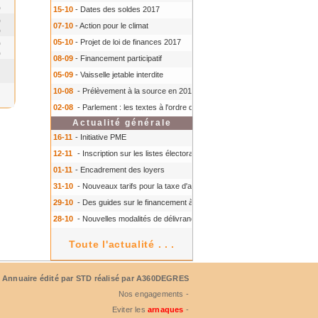
0
15-10
- Dates des soldes 2017
0
07-10
- Action pour le climat
0
05-10
- Projet de loi de finances 2017
0
0
08-09
- Financement participatif
05-09
- Vaisselle jetable interdite
10-08
- Prélèvement à la source en 2018
- Prélèvement à la source en 2018
02-08
- Parlement : les textes à l'ordre du jour à l'automne 2016
- Parlement :
Actualité générale
16-11
- Initiative PME
12-11
- Inscription sur les listes électorales : comment faire ?
- Inscription s
01-11
- Encadrement des loyers
31-10
- Nouveaux tarifs pour la taxe d'aéroport
- Nouveaux tarifs pour la tax
29-10
- Des guides sur le financement à court terme des TPE
- Des guides 
28-10
- Nouvelles modalités de délivrance du Certiphyto
- Nouvelles modalit
Toute l'actualité . . .
Annuaire édité par
STD
réalisé par A360DEGRES
Nos engagements -
Eviter les
arnaques
-