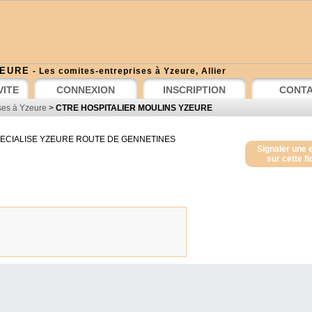
ZEURE
- Les comites-entreprises à Yzeure, Allier
VITE
CONNEXION
INSCRIPTION
CONT
ses à Yzeure
>
CTRE HOSPITALIER MOULINS YZEURE
PECIALISE YZEURE ROUTE DE GENNETINES
Signaler une 
sur cette f