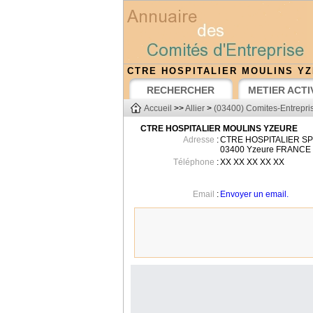
CTRE HOSPITALIER MOULINS Y
RECHERCHER
METIER ACTI
Accueil
>>
Allier
>
(03400) Comites-Entrepri
CTRE HOSPITALIER MOULINS YZEURE
Adresse
:
CTRE HOSPITALIER S
03400
Yzeure
FRANCE
Téléphone
:
XX XX XX XX XX
Email
:
Envoyer un email.