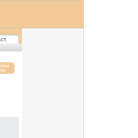
ACT
erreur
iche