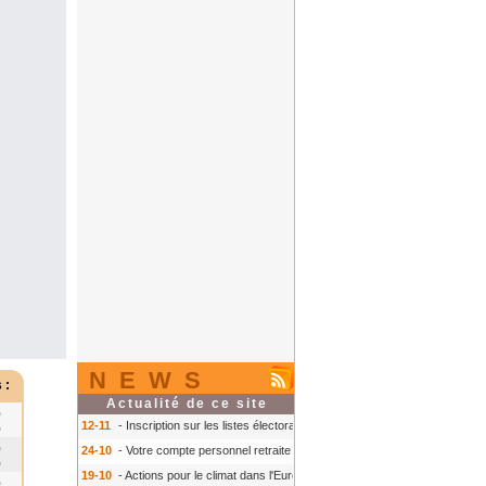
NEWS
 :
Actualité de ce site
0
12-11
- Inscription sur les listes électorales : comment faire ?
- Inscription s
0
0
24-10
- Votre compte personnel retraite sur info-retraite.fr
- Votre compte pers
0
19-10
- Actions pour le climat dans l'Europe
- Actions pour le climat dans l'E
0