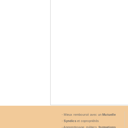
- Mieux remboursé avec un
Mutuelle
-
Syndics
et copropriétés
- Apprentissage, métiers,
formations