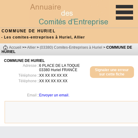
COMMUNE DE HURIEL
- Les comites-entreprises à Huriel, Allier
Accueil
>>
Allier
>
(03380) Comites-Entreprises à Huriel
>
COMMUNE DE
HURIEL
COMMUNE DE HURIEL
Adresse
:
6 PLACE DE LA TOQUE
03380
Huriel
FRANCE
Signaler une erreur
sur cette fiche
Téléphone
:
XX XX XX XX XX
Téléphone
:
XX XX XX XX XX
Email
:
Envoyer un email.