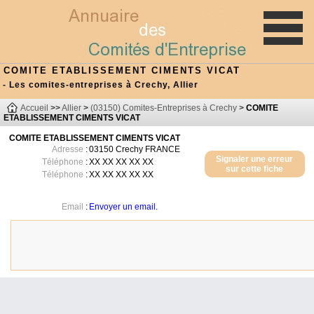
COMITE ETABLISSEMENT CIMENTS VICAT
- Les comites-entreprises à Crechy, Allier
Accueil
>>
Allier
>
(03150) Comites-Entreprises à Crechy
>
COMITE
ETABLISSEMENT CIMENTS VICAT
COMITE ETABLISSEMENT CIMENTS VICAT
Adresse
:
03150
Crechy
FRANCE
Signaler une erreur
Téléphone
:
XX XX XX XX XX
sur cette fiche
Téléphone
:
XX XX XX XX XX
Email
:
Envoyer un email.