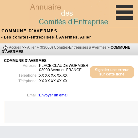
COMMUNE D'AVERMES
- Les comites-entreprises à Avermes, Allier
Accueil
>>
Allier
>
(03000) Comites-Entreprises à Avermes
>
COMMUNE
D'AVERMES
COMMUNE D'AVERMES
Adresse
:
PLACE CLAUDE WORMSER
03000
Avermes
FRANCE
Signaler une erreur
sur cette fiche
Téléphone
:
XX XX XX XX XX
Téléphone
:
XX XX XX XX XX
Email
:
Envoyer un email.