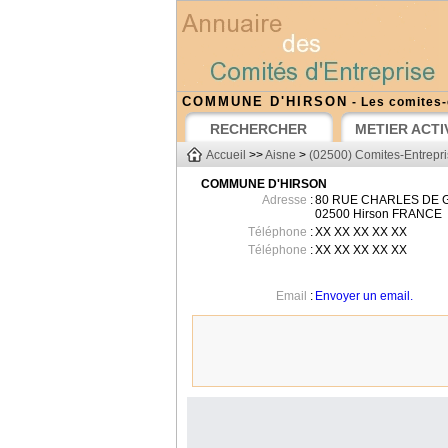
COMMUNE D'HIRSON
- Les comites-
RECHERCHER
METIER ACTI
Accueil
>>
Aisne
>
(02500) Comites-Entrepri
COMMUNE D'HIRSON
Adresse
:
80 RUE CHARLES DE 
02500
Hirson
FRANCE
Téléphone
:
XX XX XX XX XX
Téléphone
:
XX XX XX XX XX
Email
:
Envoyer un email.