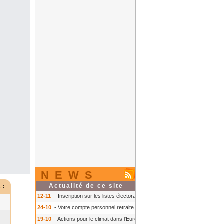
NEWS
Actualité de ce site
 :
12-11
- Inscription sur les listes électorales : comment faire ?
- Inscription s
0
0
24-10
- Votre compte personnel retraite sur info-retraite.fr
- Votre compte pers
0
19-10
- Actions pour le climat dans l'Europe
- Actions pour le climat dans l'E
0