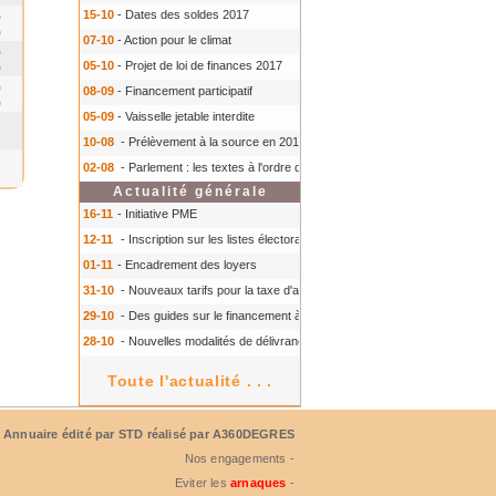
15-10
- Dates des soldes 2017
0
0
07-10
- Action pour le climat
0
05-10
- Projet de loi de finances 2017
0
0
08-09
- Financement participatif
0
05-09
- Vaisselle jetable interdite
10-08
- Prélèvement à la source en 2018
- Prélèvement à la source en 2018
02-08
- Parlement : les textes à l'ordre du jour à l'automne 2016
- Parlement :
Actualité générale
16-11
- Initiative PME
12-11
- Inscription sur les listes électorales : comment faire ?
- Inscription s
01-11
- Encadrement des loyers
31-10
- Nouveaux tarifs pour la taxe d'aéroport
- Nouveaux tarifs pour la tax
29-10
- Des guides sur le financement à court terme des TPE
- Des guides 
28-10
- Nouvelles modalités de délivrance du Certiphyto
- Nouvelles modalit
Toute l'actualité . . .
Annuaire édité par
STD
réalisé par A360DEGRES
Nos engagements -
Eviter les
arnaques
-