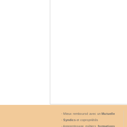
- Mieux remboursé avec un
Mutuelle
-
Syndics
et copropriétés
- Apprentissage, métiers,
formations