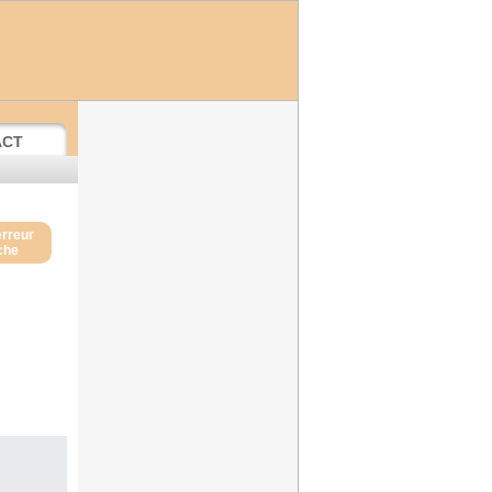
ACT
erreur
iche