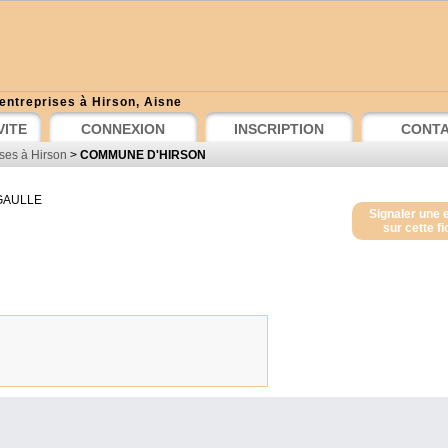
entreprises à Hirson, Aisne
VITE
CONNEXION
INSCRIPTION
CONT
ses à Hirson
>
COMMUNE D'HIRSON
GAULLE
Signaler une 
sur cette f