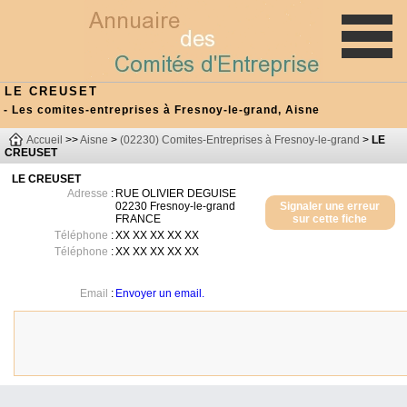
LE CREUSET
- Les comites-entreprises à Fresnoy-le-grand, Aisne
Accueil
>>
Aisne
>
(02230) Comites-Entreprises à Fresnoy-le-grand
>
LE
CREUSET
LE CREUSET
Adresse
:
RUE OLIVIER DEGUISE
02230
Fresnoy-le-grand
Signaler une erreur
FRANCE
sur cette fiche
Téléphone
:
XX XX XX XX XX
Téléphone
:
XX XX XX XX XX
Email
:
Envoyer un email.