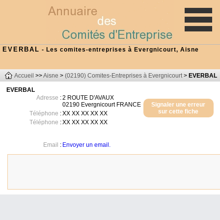
EVERBAL
- Les comites-entreprises à Evergnicourt, Aisne
Accueil
>>
Aisne
>
(02190) Comites-Entreprises à Evergnicourt
>
EVERBAL
EVERBAL
Adresse
:
2 ROUTE D'AVAUX
02190
Evergnicourt
FRANCE
Signaler une erreur
sur cette fiche
Téléphone
:
XX XX XX XX XX
Téléphone
:
XX XX XX XX XX
Email
:
Envoyer un email.