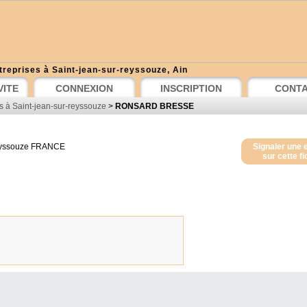
treprises à Saint-jean-sur-reyssouze, Ain
VITE
CONNEXION
INSCRIPTION
CONT
s à Saint-jean-sur-reyssouze
>
RONSARD BRESSE
eyssouze
FRANCE
Signaler une 
sur cette f