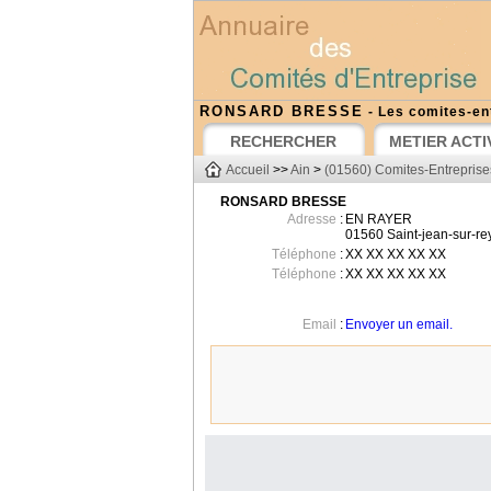
RONSARD BRESSE
- Les comites-en
RECHERCHER
METIER ACTI
Accueil
>>
Ain
>
(01560) Comites-Entreprise
RONSARD BRESSE
Adresse
:
EN RAYER
01560
Saint-jean-sur-r
Téléphone
:
XX XX XX XX XX
Téléphone
:
XX XX XX XX XX
Email
:
Envoyer un email.