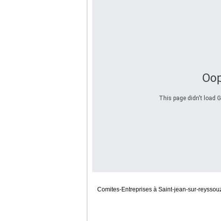
Oop
This page didn't load G
Comites-Entreprises à Saint-jean-sur-reyssouz