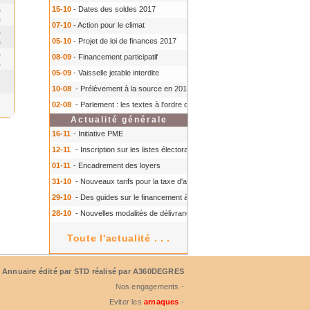
15-10
- Dates des soldes 2017
0
0
07-10
- Action pour le climat
0
05-10
- Projet de loi de finances 2017
0
0
08-09
- Financement participatif
0
05-09
- Vaisselle jetable interdite
10-08
- Prélèvement à la source en 2018
- Prélèvement à la source en 2018
02-08
- Parlement : les textes à l'ordre du jour à l'automne 2016
- Parlement :
Actualité générale
16-11
- Initiative PME
12-11
- Inscription sur les listes électorales : comment faire ?
- Inscription s
01-11
- Encadrement des loyers
31-10
- Nouveaux tarifs pour la taxe d'aéroport
- Nouveaux tarifs pour la tax
29-10
- Des guides sur le financement à court terme des TPE
- Des guides 
28-10
- Nouvelles modalités de délivrance du Certiphyto
- Nouvelles modalit
Toute l'actualité . . .
Annuaire édité par
STD
réalisé par A360DEGRES
Nos engagements -
Eviter les
arnaques
-