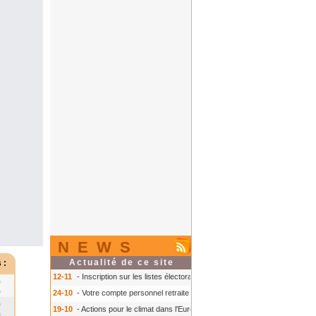
NEWS
Actualité de ce site
 :
12-11
- Inscription sur les listes électorales : comment faire ?
- Inscription s
0
0
24-10
- Votre compte personnel retraite sur info-retraite.fr
- Votre compte pers
0
19-10
- Actions pour le climat dans l'Europe
- Actions pour le climat dans l'E
0