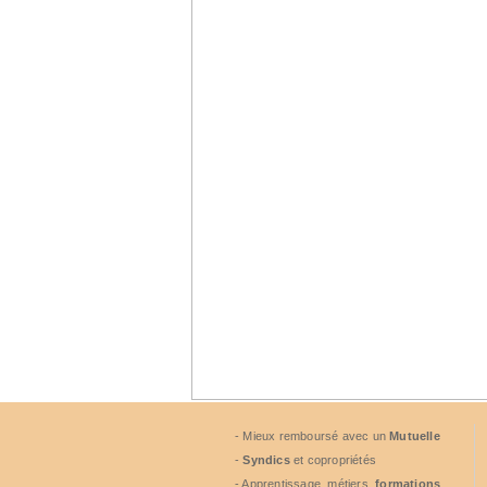
- Mieux remboursé avec un
Mutuelle
-
Syndics
et copropriétés
- Apprentissage, métiers,
formations