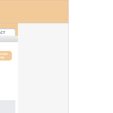
ACT
erreur
iche