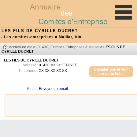
LES FILS DE CYRILLE DUCRET
- Les comites-entreprises à Maillat, Ain
Accueil
>>
Ain
>
(01430) Comites-Entreprises à Maillat
>
LES FILS DE
CYRILLE DUCRET
LES FILS DE CYRILLE DUCRET
Adresse
:
01430
Maillat
FRANCE
Signaler une erreur
Téléphone
:
XX XX XX XX XX
sur cette fiche
Email
:
Envoyer un email.